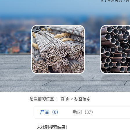
元钢
中厚板
盘螺
盘条
盘圆
薄板
焊管
角钢
碳结钢
您当前的位置 ：
首 页
> 标签搜索
无缝管
产品（0）
新闻（37）
未找到搜索结果！