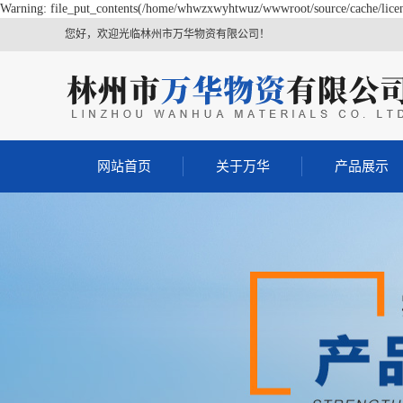
Warning: file_put_contents(/home/whwzxwyhtwuz/wwwroot/source/cache/licens
您好，欢迎光临林州市万华物资有限公司！
网站首页
关于万华
产品展示
螺纹钢
工字钢
螺旋管
方管
槽钢
镀锌管