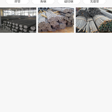
焊管
角钢
碳结钢
无缝管