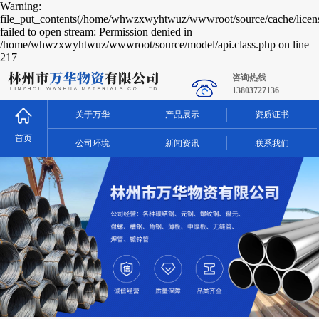
Warning:
file_put_contents(/home/whwzxwyhtwuz/wwwroot/source/cache/licen
failed to open stream: Permission denied in
/home/whwzxwyhtwuz/wwwroot/source/model/api.class.php on line
217
咨询热线
13803727136
关于万华
产品展示
资质证书
首页
公司环境
新闻资讯
联系我们